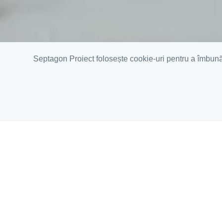
Septagon Proiect folosește cookie-uri pentru a îmbunătă
SEPTAGON PROIECT
are o ec